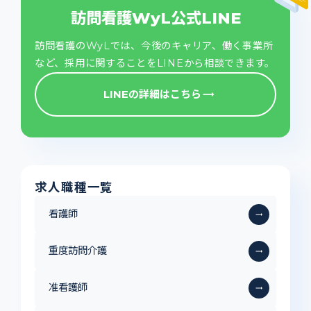
訪問看護WyL公式LINE
訪問看護のWyLでは、今後のキャリア、働く事業所
など、採用に関することをLINEから相談できます。
LINEの詳細はこちら
trending_flat
求人職種一覧
看護師
trending_flat
重度訪問介護
trending_flat
准看護師
trending_flat