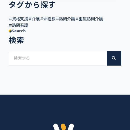
タグから探す
#資格支援
#介護
#未経験
#訪問介護
#重度訪問介護
#訪問看護
Search
検索
search