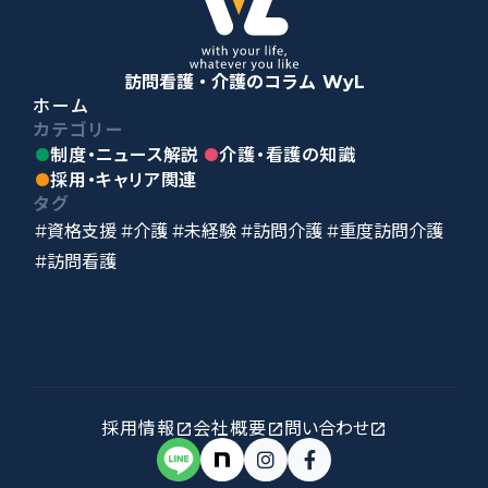
訪問看護・介護のコラム WyL
ホーム
カテゴリー
制度・ニュース解説
介護・看護の知識
採用・キャリア関連
タグ
#資格支援
#介護
#未経験
#訪問介護
#重度訪問介護
#訪問看護
採用情報
会社概要
問い合わせ
open_in_new
open_in_new
open_in_new