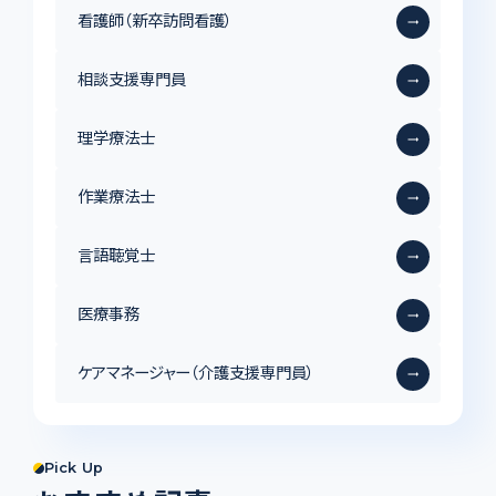
看護師（新卒訪問看護）
trending_flat
相談支援専門員
trending_flat
理学療法士
trending_flat
作業療法士
trending_flat
言語聴覚士
trending_flat
医療事務
trending_flat
ケアマネージャー（介護支援専門員）
trending_flat
Pick Up