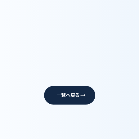
https://note.com/wylinc/n/n02e95f0074
c7
一覧へ戻る
trending_flat