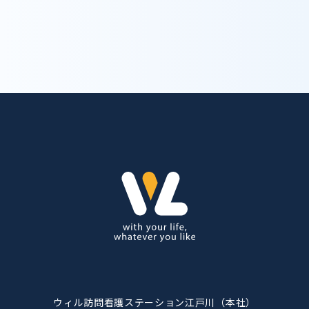
trending_flat
お問い合わせ
ウィル訪問看護ステーション江戸川（本社）