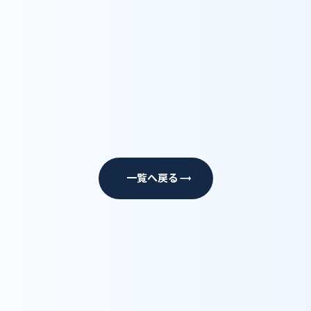
https://note.com/wylinc/n/n7a391db434
b2
一覧へ戻る
trending_flat