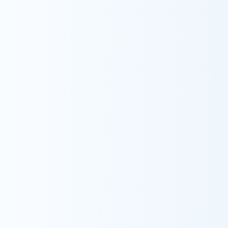
本件に関するお問い合わせ・求人へのご応募
採用担当：
recruit.houmon@wyl.co.jp
https://wyl.co.jp/recruit