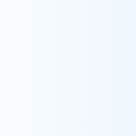
2026年10月開所予定：
ウィルの家みずえ（東京
都江戸川区）
2027年1月開所予定：
ウィルの家みのり台（千
葉県松戸市）