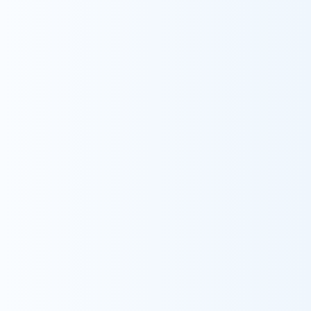
多職種連携の進化：
ゆいんちゅが培った大規模
訪問看護（機能強化型）における多職種連携のノ
ウハウを全国へ展開します。
地域ケアの深化：
kukuruが庄内・山形・会津地
域で実践してきた、一人ひとりに寄り添う温かい
ケアマインドをシステムや研修制度でバックアッ
プします。
3. 今後の展望（医療ケア対応型シェアハウスの
開所について）