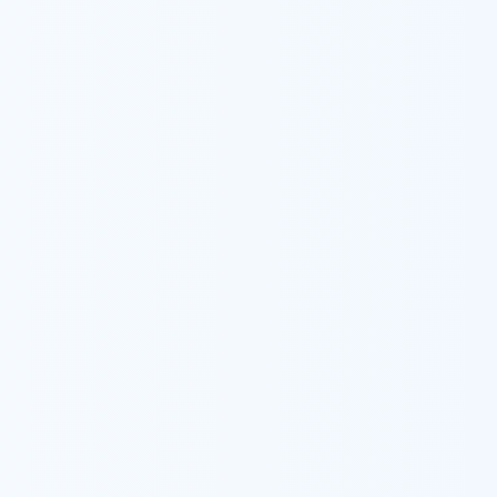
ウィル訪問看護ステーショ
私たちの想い
事業所一
ウィルについて
サービス案内
ウィルの重度訪問介護
メンバー紹介
ウィルについて
サービス案内
ウィル相談支援センター
会社概要
ウィル在宅ケアセンター
研修センター
ウィルの家