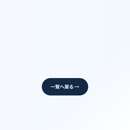
ylinc/n/n332f0cda342d
trending_flat
一覧へ戻る