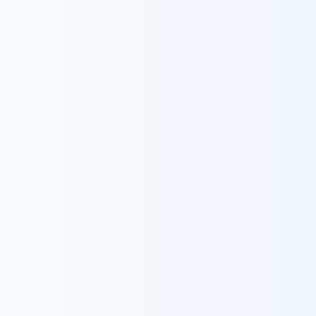
採用情報
ウィル訪問看護ステーション金沢南
看護師
がん看護専門看護師
「がんになってもあなたらしく暮らしましょう」
あるがん患者さんとの出会いから、専門看護師を
目指して2013年に資格を取得しました。がんに
よる様々な不都合を感じながら暮らしているあ
なたを支えます。あなたらしく過ごせるようにお