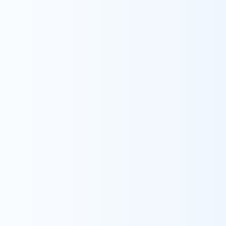
手伝いさせていただきます。
経歴
主な著書・論文・学会発表等
その他の資格