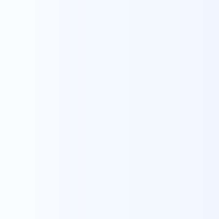
採用情報
ウィル訪問看護ステーション江戸川
看護師
訪問看護師とゲームクリエイターの二束のワラ
ジを履いている人。看護学生の段階から訪問看
護師としての教育を受けていたこと、地元江戸川
区で起業したWyLと縁とが重なり、看護師経験
2年目で訪問看護の世界に飛び込みました。