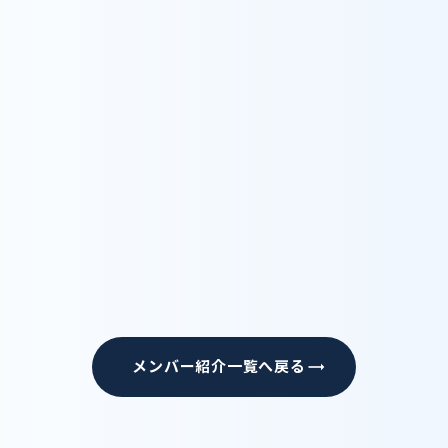
現在は、大学院で福祉・医療分野の経営学を学
んでいます。チーム医療のみならず、福祉も巻き
込んだ多職種連携が楽しく実現できるゲーム開
発を進めています。
看護師としても人としても日々研鑽を積みなが
ら、WyLで楽しく仕事をしています。
経歴
メンバー紹介一覧へ戻る
trending_flat