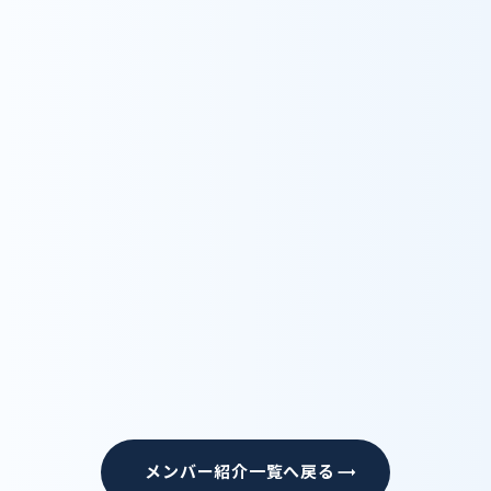
年からは社会福祉法人太陽会 訪問看護ステー
ションおひさまに出向し、訪問看護師としての経
験をさらに深め、令和4年より株式会社kukuru
訪問看護ステーションにこに勤務しています。治
療だけを目的とするのではなく、疾患や障がいを
抱えながらも、その人らしく自宅で生活を続けら
れるような支援を大切にしています。訪問の現場
では、利用者様から人生経験や価値観を教えて
いただくことも多く、人として成長する機会にも
恵まれてきました。これからも、一人ひとりと丁寧
に向き合い、安心と自立を支える看護を心がけ
ていきたいと考えています。
メンバー紹介一覧へ戻る
trending_flat