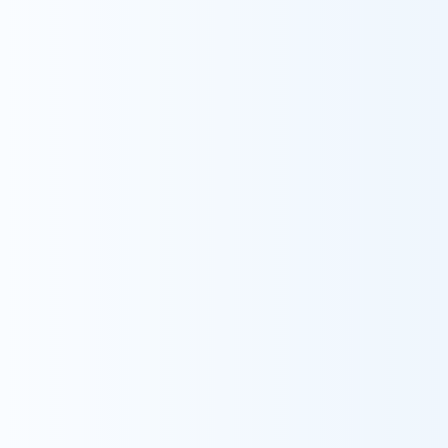
採用情報
訪問看護ステーションにこ
看護師
保健師
介護支援専門員
平成25年に山形県立保健医療大学 保健医療学
部 看護学科を卒業後、医療法人鉄会 亀田総合
病院に入職。急性期医療に従事する中で、平成
28年より訪問看護部門へと配置となり、在宅で
暮らす方々の支援に携わってきました。平成30