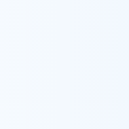
ウィル訪問看護ステーショ
私たちの想い
事業所一
ウィルについて
サービス案内
ウィルの重度訪問介護
メンバー紹介
ウィルについて
サービス案内
ウィル相談支援センター
会社概要
ウィル在宅ケアセンター
研修センター
ウィルの家
都内の大学卒業後、実習先の総合病院に入職。
で勤務。その後結婚を機に岡山県の地域の急性
家に帰りたい思いがあっても帰れない現状が多
持っていた。夫の転勤でまた東京に戻ってきた際
を探していたところ、ウィルを知り入職した。小
高齢者の方などたくさんの利用者さんから子育