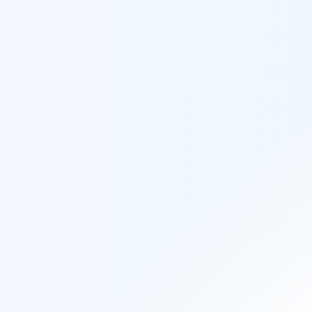
ン
覧
お知らせ
コラム
採用情報
お問い合わせ
呼吸器、循環器、緩和ケアの混合の内科病棟
期病院へ転職。そこで入退院を繰り返す方、
いことを目の当たりにし、在宅看護に興味を
に、子育て中でも長く続けられそうなところ
児のお母様、子育て中の方、子育て終わった
てアドバイスを頂きながら育児と看護師の