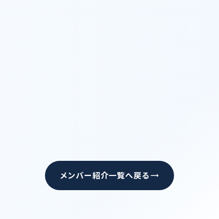
両立を模索中です。
江東
trending_flat
メンバー紹介一覧へ戻る