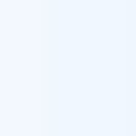
ン
覧
お知らせ
コラム
採用情報
お問い合わせ
を経て、母をがんで亡くしたことをきっかけ
訪問看護では高齢者からがんの終末期、難
で経験。ほか全国約90カ所の訪問看護ステ
の運営や育成制度の企画運営など、看護師た
活かし、2024年10月にWyLへ入社。
ーション市川を開所。「ウィル」に任せれば