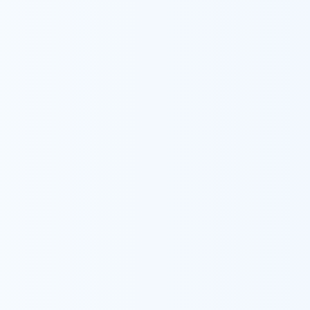
安心と思っていただけるようあたたかく頼もし
げることを目標に日々奮闘中。
者
市川
本八幡