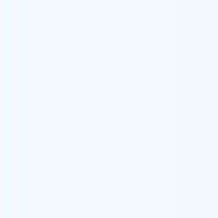
ウィル訪問看護ステーショ
私たちの想い
事業所一
ウィルについて
サービス案内
ウィルの重度訪問介護
メンバー紹介
ウィルについて
サービス案内
ウィル相談支援センター
会社概要
ウィル在宅ケアセンター
研修センター
ウィルの家
東京都内総合病院、がん専門病院での病院勤務
に在宅領域を志し訪問看護の世界へ飛び込む。
病等や小児まで一通りの訪問から、管理業務ま
ーションを支えるバックオフィス業務にて研修
ちの成長を支える仕事に携わる。これまでの経験を
2025年4月千葉県市川市にウィル訪問看護ステ