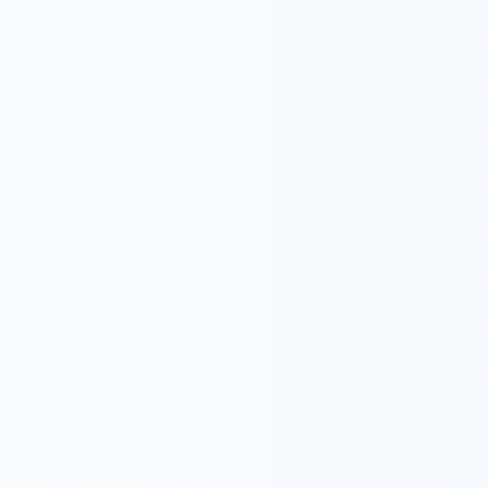
エリアマネージャー・管理
ウィル訪問看護ステーション
ウィル訪問看護ステーション
看護師
終末期ケア専門士