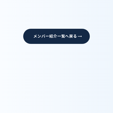
メンバー紹介一覧へ戻る
trending_flat