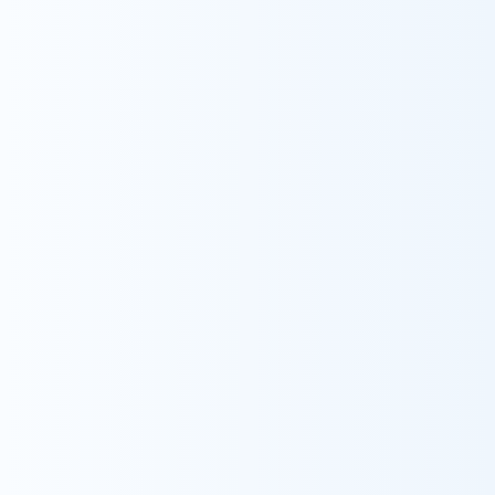
尿器科へ転職し、看護師として働いていくなか
で、看護師としてのあり方ややりがい、自分の将
来について悩んでいた時、先輩看護師の紹介で
ウィル訪問看護ステーションの存在を知り、見学
体験へ応募。訪問看護体験のなかでウィルスタッ
フの看護の温かさや利用者の笑顔を肌に感じ、入
職を決意。
訪問看護の難しさを感じながらも、やりがいと楽
しさを感じながら日々の業務にあたっている。地
域医療の発展のため2025年4月に特定行為研
修を修了した。
経歴