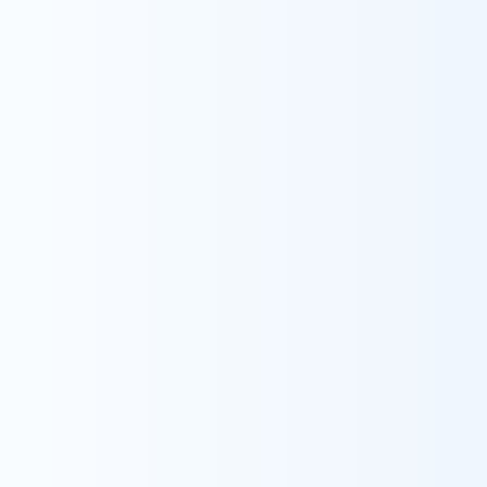
採用情報
ウィル訪問看護ステーション浦和
看護師
特定行為
臨床輸血看護師
日本救急医学会ICLSコース修了
埼玉医科大学卒業後、埼玉医科大学国際医療セ
ンターの消化器病センターに勤務。がんの術後
及び急性期看護に携わリ、2022年に臨床輸血
看護師の認定資格を取得。その後、地域病院の泌