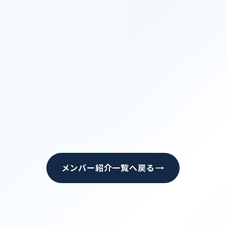
trending_flat
メンバー紹介一覧へ戻る