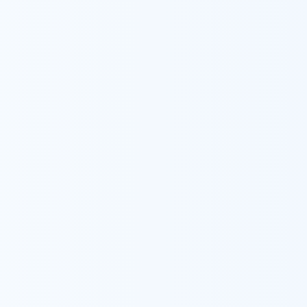
ウィル訪問看護ステーショ
私たちの想い
事業所一
ウィルについて
サービス案内
ウィルの重度訪問介護
メンバー紹介
ウィルについて
サービス案内
ウィル相談支援センター
会社概要
ウィル在宅ケアセンター
研修センター
ウィルの家
大学院修了後、コロナ禍の変化する人材の在り
しHRキャリアをスタート。中途人材紹介事業に
の後チームリーダーとしてマネジメントも経験。
知見を広げてきました。2025年よりWyL株式