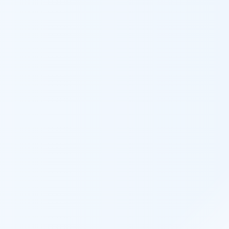
ン
覧
お知らせ
コラム
採用情報
お問い合わせ
方へ興味を持ち、株式会社リクルートに入社
おいて、中小企業の法人営業担当に従事。そ
フリー株式会社にて採用担当とHR領域の
会社に参画。