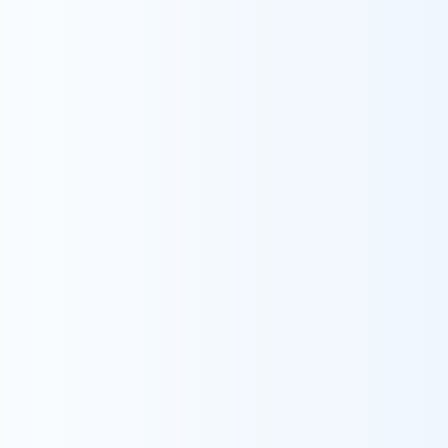
採用情報
ウィル訪問看護ステーション在宅レスパイト
看護師
専門学校卒業後、看護師として都内大学病院
NICU•GCU病棟に約20年勤務しました。病棟の
退院支援業務に携わり、長期入院児の受け持ち
をする中で、退院後の生活や成長を知りたい！と
考えるようになりました。大好きなNICU•GCUで