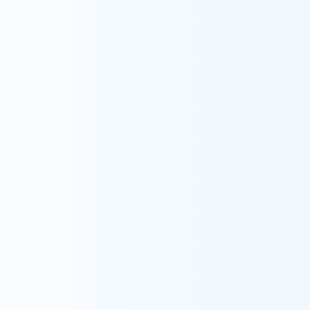
の仕事から離れることも勇気のいる一歩でした
が、在宅レスパイト室への思いや考えを知り、ウィ
ル訪問看護ステーションで働きたいと転職を決
意しました。ご家族全員が自宅に戻ってきて良か
ったと笑顔でいられるように、私自身成長してい
きたいです。
経歴
主な著書・論文・学会発表等