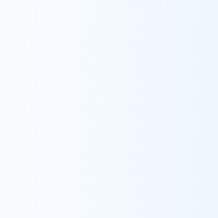
より多くの方が自宅に帰りたいという希望が叶え
られるよう、自宅での生活のサポートが行いたい
という思いから訪問看護師の道へ。
これまでの経験を活かしながら、住み慣れたご自
宅で生活したいと願うすべての人がその人らしく
生活していける支援ができるよう、日々様々なこ
とを吸収し、成長していきたいと思っています！
経歴
その他の資格