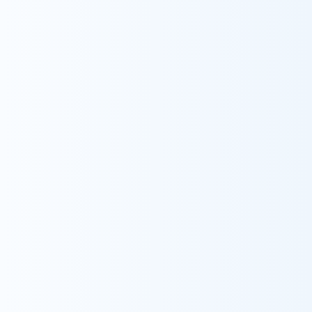
採用情報
ウィル訪問看護ステーション市川
看護師
大学卒業後、看護師として大学病院に入職。コロ
ナ病棟等も経験しましたが、主に脳神経外科病
棟を中心に勤務しました。病棟では、脳血管障害
や脳腫瘍などの影響により、家に帰りたくても帰
れない患者様に数多く出会いました。その中で、