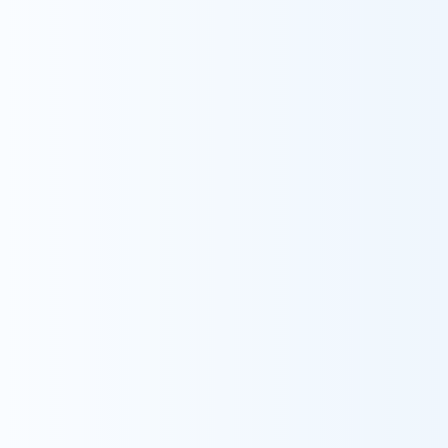
採用情報
ウィル訪問看護ステーション金沢南
理学療法士
老人保健施設で理学療法士として利用者様と関
わる中で、在宅でのリハビリに興味を持ち、訪問
リハビリに挑戦することになりました。利用者様
一人一人に寄り添い、安心して在宅生活を過ご
せるよう支援させて頂きます。