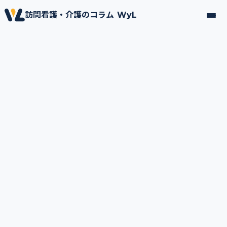
訪問看護・介護のコラム WyL
2025.11.05
採用・キャリア関連
資格取得支援で実現できるキャリアアッ
プ｜WyLの研修・サポート紹介
※この記事は1分で読めます