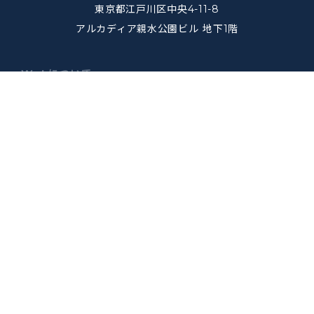
東京都江戸川区中央4-11-8
アルカディア親水公園ビル 地下1階
WyLについて
私たちの想い
メンバー紹介
会社概要
研修センター
お知らせ
コラム
お問い合わせ
サービスについて
ウィル訪問看護ステーション
ウィルの重度訪問介護
ウィル在宅ケアセンター
ウィル相談支援センター
ウィルの家（うぃるんち）
採用について
採用情報
LINE採用相談
オンライン説明会・カジュアル面談