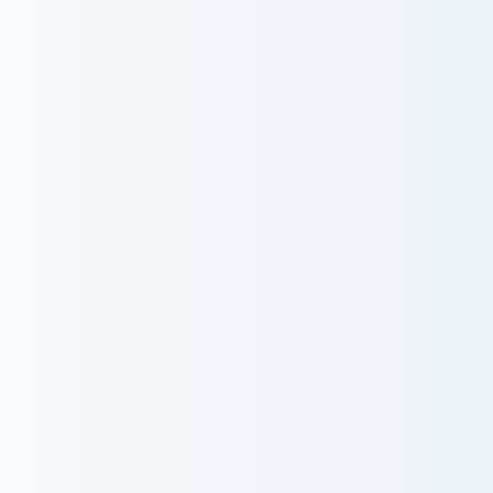
事業所
本八幡
南与野
在宅レスパイト
山形
にこ
会津
江戸川
江東
立石
大島
瑞江
葛西
住吉
平井
小岩
杉並
浦和
市川
金沢
金沢南
かほく
宝塚
昭和病院
埼玉さやま
よこはま北山田
福岡
豊見城
江戸川江東
ウィル相談支援センター
金沢
にこ
ウィル相談支援センター
居宅介護支援センター
金沢
居宅介護支援センター
東京(重度訪問介護)
ウィルの重度訪問介護
福島(重度訪問介護)
ウィルの重度訪問介護
福岡(重度訪問介護)
ウィルの重度訪問介護
瑞江(医療ケア住まい)
ウィルの家