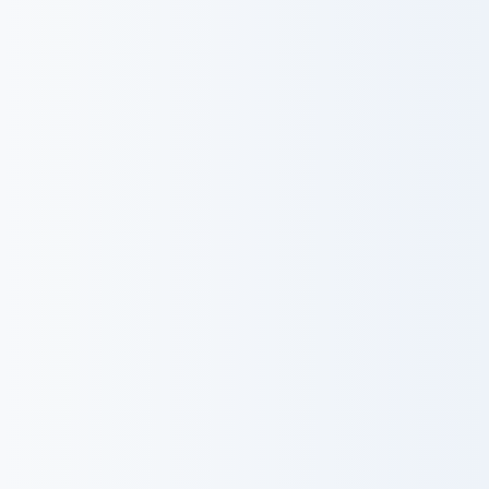
みのり台(医療ケア住まい)
本部
ウィルの家
事業事務部
教育室
事業事務部
東京(重度訪問介護)