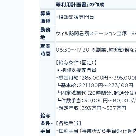
等利用計画書』の作成
募集
・相談支援専門員
職種
勤務
ウィル訪問看護ステーション宝塚〒66
地
就業
08:30〜17:30 ※副業、時短勤務
時間
【給与条件（固定）】
▪️相談支援専門員
・想定月給：285,000円〜395,0
┗基本給：221,100円〜273,10
┗固定残業代（20時間分、超過分は別
┗件数手当：30,000円〜80,00
・想定年収：393万円〜537万円
給与
条件・
【各種手当】
手当
・住宅手当（事業所から半径6km圏内に