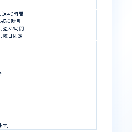
、週40時間
、週30時間
、週32時間
制、曜日固定
者
ます。