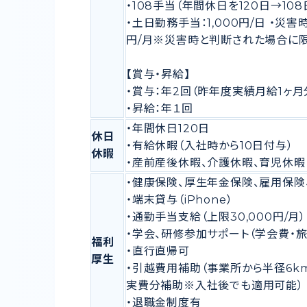
・108手当（年間休日を120日→108
・土日勤務手当：1,000円/日 ・災害
円/月※災害時と判断された場合に
【賞与・昇給】
・賞与：年2回（昨年度実績月給1ヶ月
・昇給：年１回
・年間休日120日
休日
・有給休暇（入社時から10日付与）
休暇
・産前産後休暇、介護休暇、育児休暇
・健康保険、厚生年金保険、雇用保険
・端末貸与（iPhone）
・通勤手当支給（上限30,000円/月）
・学会、研修参加サポート（学会費・
福利
・直行直帰可
厚生
・引越費用補助（事業所から半径6km
実費分補助※入社後でも適用可能）
・退職金制度有