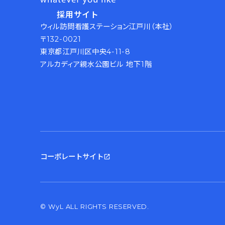
採用サイト
ウィル訪問看護ステーション江戸川（本社）
〒132-0021
東京都江戸川区中央4-11-8
アルカディア親水公園ビル 地下1階
コーポレートサイト
open_in_new
© WyL ALL RIGHTS RESERVED.