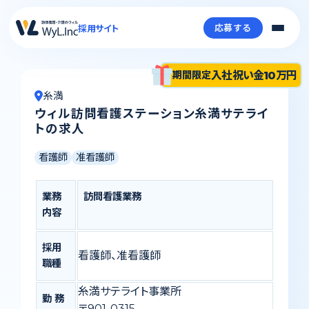
応募する
採用サイト
入社祝い金10万円
期間限定
糸満
ウィル訪問看護ステーション糸満サテライ
トの求人
看護師
准看護師
業務
訪問看護業務
内容
採用
看護師、准看護師
職種
糸満サテライト事業所
勤 務
〒901-0315