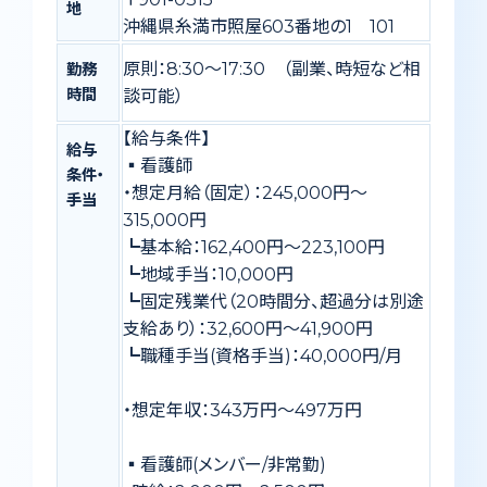
地
沖縄県糸満市照屋603番地の1 101
原則：8:30～17:30 （副業、時短など相
勤務
時間
談可能）
【給与条件】
給与
▪️看護師
条件・
・想定月給（固定）：245,000円～
手当
315,000円
┗基本給：162,400円～223,100円
┗地域手当：10,000円
┗固定残業代（20時間分、超過分は別途
支給あり）：32,600円～41,900円
┗職種手当(資格手当)：40,000円/月
・想定年収：343万円〜497万円
▪️看護師(メンバー/非常勤)