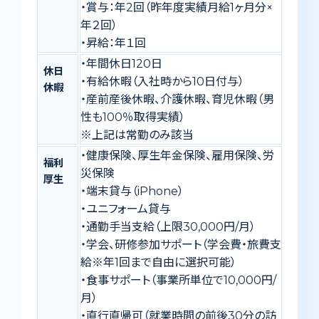
・賞与：年2回（昨年度実績月給1ヶ月分×
年２回）
・昇給：年１回
・年間休日120日
休日
・有給休暇（入社時から10日付与）
休暇
・産前産後休暇、介護休暇、育児休暇（男
性も100％取得実績）
※上記は常勤のみ該当
・健康保険、厚生年金保険、雇用保険、労
福利
災保険
厚生
・端末貸与（iPhone）
・ユニフォーム貸与
・通勤手当支給（上限30,000円/月）
・学会、研修参加サポート（学会費・旅費支
給※年1回まで自由に選択可能）
・食事サポート（事業所単位で10,000円/
月）
・直行直帰可（就業時間の前後30分の訪