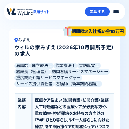
応募する
採用サイト
入社祝い金10万円
期間限定
みずえ
ウィルの家みずえ（2026年10月開所予定）
の求人
看護師
理学療法士
作業療法士
言語聴覚士
施設長（管理者）
訪問看護サービスマネージャー
重度訪問介護サービスマネージャー
サービス提供責任者
看護師（新卒訪問看護）
業務
医療ケア住まい（訪問看護・訪問介護）業務
内容
人工呼吸器などの医療ケアが必要な方や、
重度障害・神経難病をお持ちの方向けの
「“半”ひとり暮らし」や「一人暮らしに向けた
練習」をする医療ケア対応型シェアハウスで