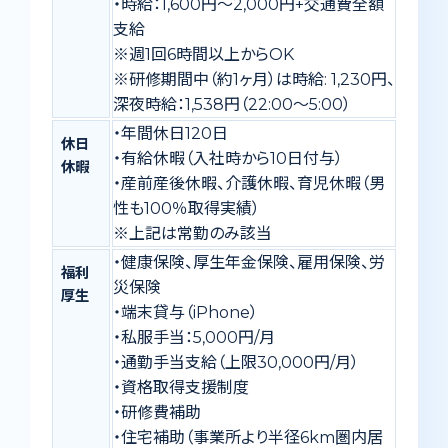
・時給：1,600円〜2,000円+交通費全額
支給
※週1回6時間以上からOK
※研修期間中（約1ヶ月）は時給: 1,230円、
深夜時給：1,538円（22:00～5:00）
・年間休日120日
休日
・有給休暇（入社時から10日付与）
休暇
・産前産後休暇、介護休暇、育児休暇（男
性も100％取得実績）
※上記は常勤のみ該当
・健康保険、厚生年金保険、雇用保険、労
福利
災保険
厚生
・端末貸与（iPhone）
・私服手当：5,000円/月
・通勤手当支給（上限30,000円/月）
・資格取得支援制度
・研修費補助
・住宅補助（事業所より半径6km圏内居