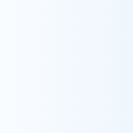
福岡（相談支援センター）
豊見城(居宅介護支援事業)
浦添
重度訪問介護
東京
福島
福岡
医療ケア住まい
開所予定
開所予定
ウィルの家みのり台
ウィルの家みずえ
本部(管理部門)
錦糸町