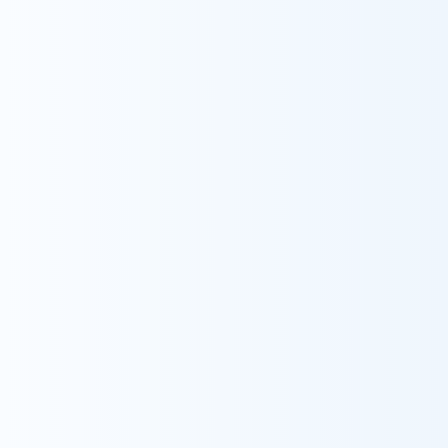
採用情報を詳しくみる
東北
仙台
一関
仙台太白
庄内
庄内(居宅介護支援事業)
庄内(相談支援センター)