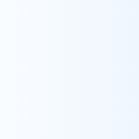
療介護（24時間対応）
訪問範囲
福山市北部にある日常生活圏内 府中市高木
町・広谷町・中須町・鵜飼町の区域
重要事項説明書
picture_as_pdf
料金表
picture_as_pdf