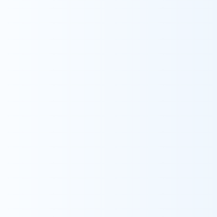
山形
会津
関東
伊勢崎
大宮
狭山
浦和
南与野
江戸川
江戸川江東（相談支援センター）
江東
大島
瑞江
葛西
住吉
平井
小岩
立石
渋谷
恵比寿
杉並
八王子
市川（相談支援センター）
市川
本八幡
横浜
中部
金沢（相談支援センター）
金沢
金沢南
かほく
金沢(居宅介護支援事業)
関西
大阪
宝塚
兵庫(相談支援センター)
中国
福山
東広島
九州・沖縄
福岡
福岡東
うるま
糸満
豊見城
石垣