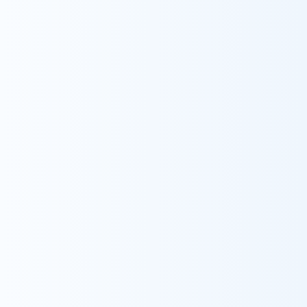
電話
0847-40-3026
FAX:
0847-40-3027
住所
〒729-3105
広島県福山市新市町下安井７３９
所長
小山 真穂
事業内容
訪問看護事業：看取り、癌、難病、生保、認知症独
居、小児、精神など困難なケースを中心にする医