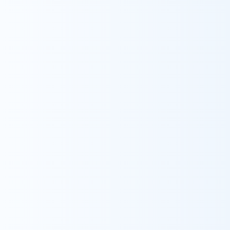
採用情報
FC加盟事業所
事業所番号
34-61591160
事業所名
ウィル訪問看護ステーションいまから
公式サイト
launch