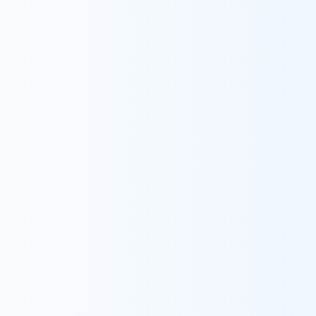
葛西
住吉
平井
小岩
立石
渋谷
恵比寿
杉並
八王子
市川（相談支援センター）
市川
本八幡
横浜
中部
金沢（相談支援センター）
金沢
金沢南
かほく
金沢(居宅介護支援事業)
関西
大阪
宝塚
兵庫(相談支援センター)
中国
福山
東広島
九州・沖縄
福岡
福岡東
うるま
糸満
豊見城
石垣
福岡（相談支援センター）
豊見城(居宅介護支援事業)
浦添
重度訪問介護
東京
福島
福岡