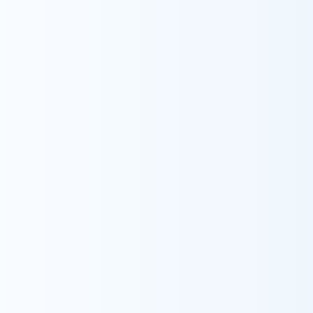
047-702-8180
FAX:
047-702-8182
住所
〒272-0034
千葉県市川市市川1-21-4 K-1ビル1階
所長
中田 香
事業内容
訪問看護事業：看取り、癌、難病、生保、認知症独
居、小児、精神など困難なケースを中心にする医
療介護（24時間対応）