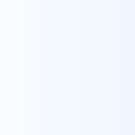
採用情報を詳しくみる
東北
仙台
一関
仙台太白
庄内
庄内(居宅介護支援事業)
庄内(相談支援センター)
山形
会津
関東
伊勢崎
大宮
狭山
浦和
南与野
江戸川
江戸川江東（相談支援センター）
江東
大島
瑞江