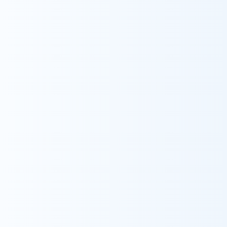
採用情報
事業所番号
1262790657
事業所名
ウィル訪問看護ステーション市川
電話