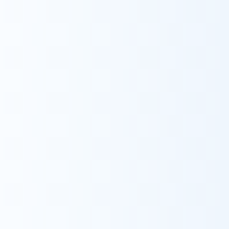
医療ケア住まい
開所予定
開所予定
ウィルの家みのり台
ウィルの家みずえ
本部(管理部門)
錦糸町