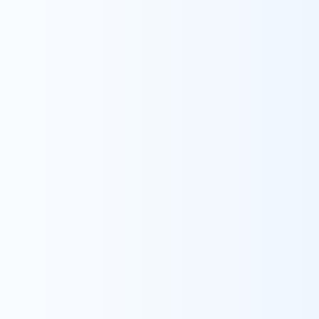
採用情報
市川
ウィル訪問看護ステーション市川の求人
看護師
理学療法士
作業療法士
言語聴覚士
相談支援専門員
医療事務
求人の詳細を見る