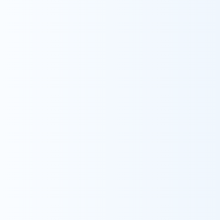
訪問範囲
市川市全域
重要事項説明書
picture_as_pdf
料金表
picture_as_pdf
個人情報保護方針
picture_as_pdf
訪問看護DX情報活用加算、他体制加算に関わる書類等
picture_as_pdf
訪問看護医療情報連携加算について
picture_as_pdf