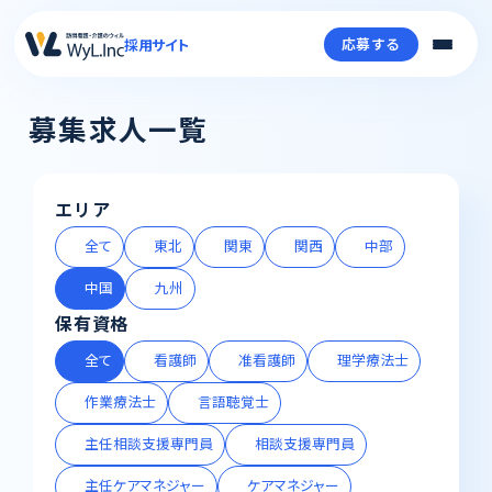
応募する
採用サイト
募集求人一覧
エリア
全て
東北
関東
関西
中部
中国
九州
保有資格
全て
看護師
准看護師
理学療法士
作業療法士
言語聴覚士
主任相談支援専門員
相談支援専門員
主任ケアマネジャー
ケアマネジャー