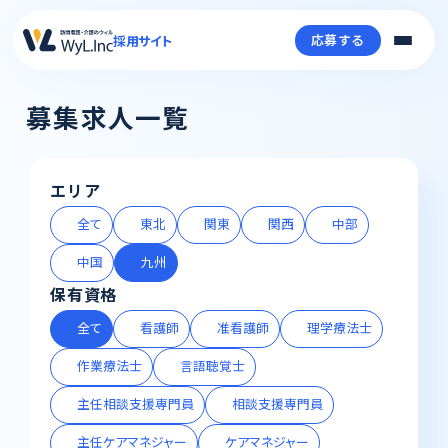
応募する
採用サイト
募集求人一覧
エリア
全て
東北
関東
関西
中部
中国
九州
保有資格
全て
看護師
准看護師
理学療法士
作業療法士
言語聴覚士
主任相談支援専門員
相談支援専門員
主任ケアマネジャー
ケアマネジャー