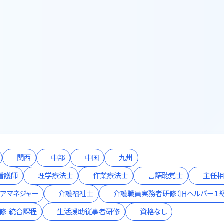
関西
中部
中国
九州
看護師
理学療法士
作業療法士
言語聴覚士
主任
ケアマネジャー
介護福祉士
介護職員実務者研修（旧ヘルパー１級
修 統合課程
生活援助従事者研修
資格なし