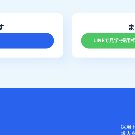
す
ま
LINEで見学・採用
採用
求人