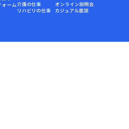
LINEで気軽に
介護の仕事
オンライン説明会
フォーム
採用・見学相談
リハビリの仕事
カジュアル面談
オンライン説明会
カジュアル面談