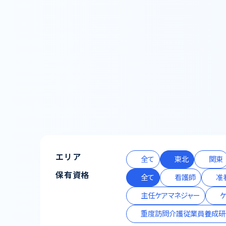
エリア
全て
東北
関東
保有資格
全て
看護師
准
主任ケアマネジャー
重度訪問介護従業員養成研