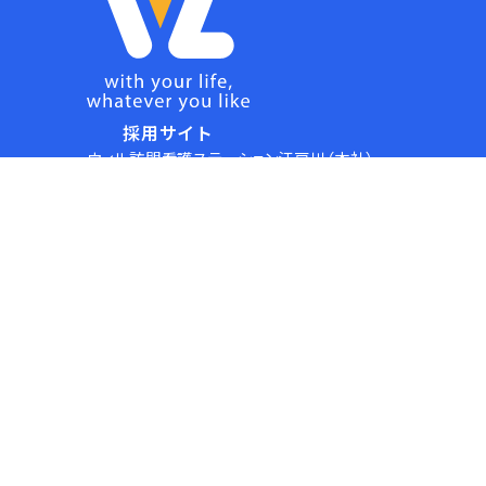
採用サイト
ウィル訪問看護ステーション江戸川（本社）
〒132-0021
東京都江戸川区中央4-11-8
アルカディア親水公園ビル 地下1階
コーポレートサイト
open_in_new